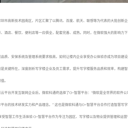
圳市高新技术园南区，片区汇聚了以腾讯、百度、航天、联想等为代表的大批创新企业总
，银行、酒店、餐饮、便利店等一应俱全，配套完善、成熟。同时，在微软强大的影响力
楼品质、安保系统及管理系统要求极高，如何让楼内企业享受办公体验亦成为项目建设
将是关键所在，深度剖析写字楼企业及员工需求，提升写字楼服务品质和效率，构建智
增值。
云平台开发互联网企业后，微软科通终选择了O+智慧平台：“微软是全世界的软件公
平台的技术研发实力和产品理念。” 这也是微软科通与O+智慧平台合作打造智慧写
享受智慧工作生活体验 O+智慧平台作为专注为园区、写字楼以及物业提供管理和运