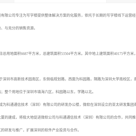
展有限公司专注为写字楼提供整体解决方案的化服务，依托于长期的写字楼线下运营经
验、与充分的销售资源。
总用地面积6687平方米，总建筑面积53504平方米。其中地上建筑面积40175平方
位于深圳市高新技术园南区，东侧临规划路，西面为科园路，隔路为深圳大学南校区，
路；整个用地位于深圳市填海六区，科园路以东，学路以北。
将成为科通通信技术（深圳）有限公司的研发办公楼，微软在深圳设立的亚太研发集团
大厦的建成，将极大地促进微软公司与科通通信技术（深圳）有限公司的合作，共同推
区的研发与推广，扩展深圳的软件产业投资与合作。