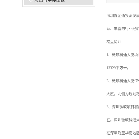
坂田写字楼出租
深圳鑫企通投资发
系、丰富的行业经
楼盘简介
1、微软科通大厦项目
13329平方米。
2、微软科通大厦
大厦，北侧为规划
3、深圳微软项目
驻。深圳微软科通
在深圳乃至华南地