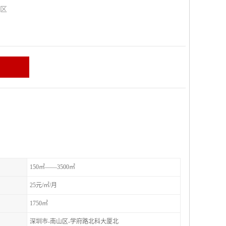
山区
150㎡——3500㎡
25元/㎡/月
1750㎡
深圳市-南山区-学府路北科大厦北