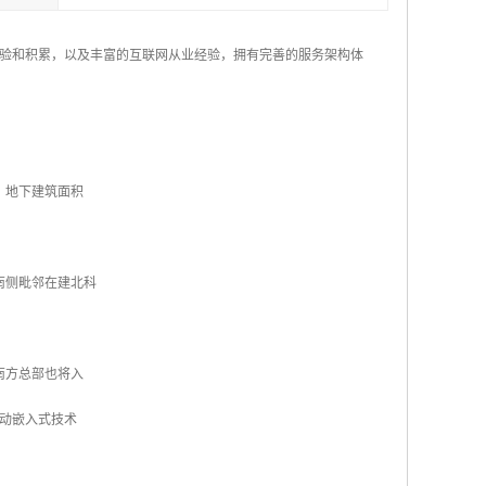
验和积累，以及丰富的互联网从业经验，拥有完善的服务架构体
米，地下建筑面积
南侧毗邻在建北科
南方总部也将入
动嵌入式技术