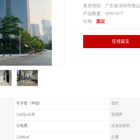
发货地址：广东省深圳市南
产品数量：9999.00个
价格：
面议
在线留言
写字楼（甲级）
面积
130元/㎡/月
管理费
计电费
标准层面积
52000㎡
位置