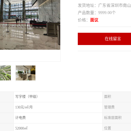
发货地址：广东省深圳市南
产品数量：9999.00个
价格：
面议
在线留言
写字楼（甲级）
面积
130元/㎡/月
管理费
计电费
标准层面积
52000㎡
位置