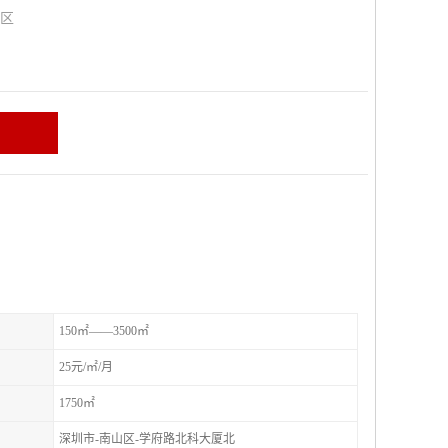
山区
150㎡——3500㎡
25元/㎡/月
1750㎡
深圳市-南山区-学府路北科大厦北