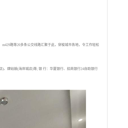
2路、m429路等20多条公交线路汇聚于此，穿梭城市各地，令工作轻松
)、肆姑娘(海岸城店)等; 银 行：华厦银行、招商银行24自助银行