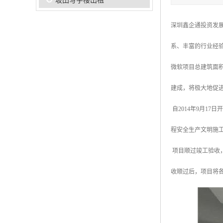
坂田写字楼出租
深圳鑫企通投资发
系、丰富的行业经
微软项目总建筑面积
建成，将极大地促
自2014年9月1
程安全生产文明施
项目顺过竣工验收
收顺过后，项目将