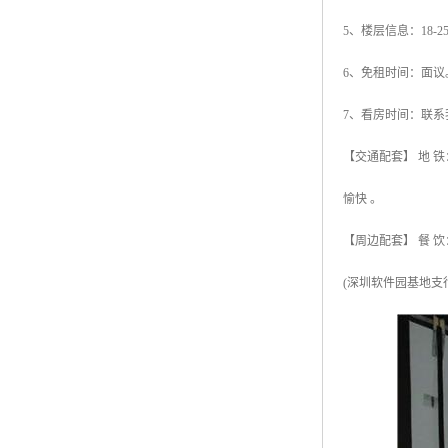
5、楼层信息：18-
6、免租时间：面议
7、看房时间：联系
【交通配套】 地 铁
愉快 。
【周边配套】 餐 饮
(深圳软件园基地支