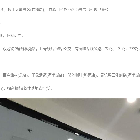
25楼，位于大厦高区(共26层)， 微软自持物业(2-6)高层出租现已交楼。
。
我，随时可看。
：双地铁 2号线科苑站，11号线后海站 公 交：有高峰专线92路、72路、121路、32
：百姓渔村(总店)、印象清迈(海岸城店)、哆池咖啡(科苑店)、黄记煌三汁焖锅(海岸城店
行)、招商银行(软件基地支行)等。