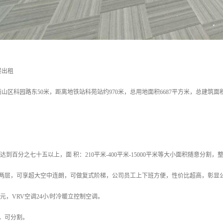
楼出租
山区科园路东50米，距离地铁站科苑站约970米，总用地面积6687平方米，总建筑面积5
达到百分之七十五以上，面 积：210平米-400平米-15000平米等大小面积随意分割，整
租两层，可享超大空中连朗，可做复式阶梯，公司员工上下班方便，性价比超高，彰显
5元，VRV空调24小/时冷暖立控制空调。
，可分割。