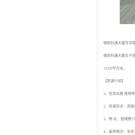
微软科通大厦写字
微软科通大厦位于南
13329平方米。
【房源介绍】
1、毛坯出租 使用率
2、房源亮点：连
3、物 业：管理费2
4、装修情况：毛坯