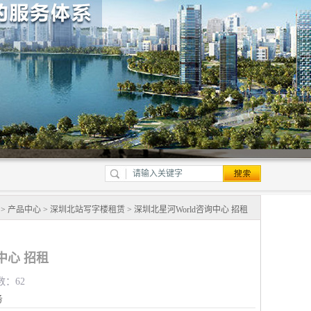
>
产品中心
>
深圳北站写字楼租赁
> 深圳北星河World咨询中心 招租
中心 招租
数：62
务