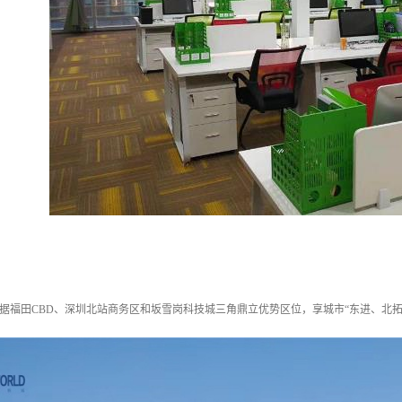
占据福田CBD、深圳北站商务区和坂雪岗科技城三角鼎立优势区位，享城市“东进、北拓