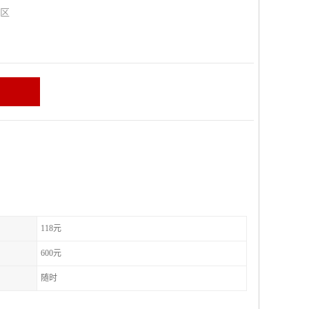
山区
118元
600元
随时