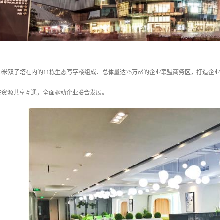
两栋300米双子塔在内的11栋生态写字楼组成、总体量达75万㎡的企业联盟商务区，打造
进资源共享互通，全面驱动企业联合发展。