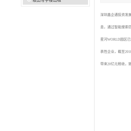
坂田写字楼出租
深圳鑫企通投资发
息，通过智能搜索
星河WORLD园区
表性企业，截至201
带来20亿元税收，