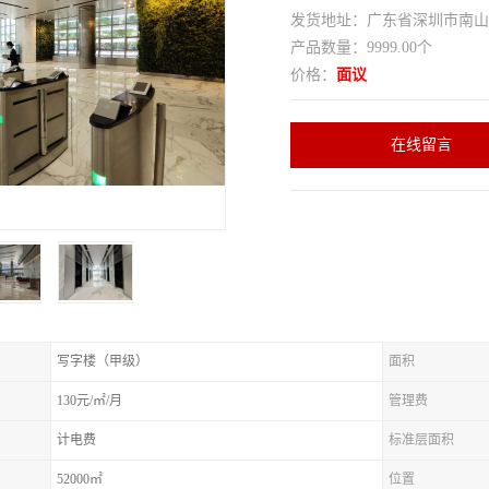
发货地址：广东省深圳市南
产品数量：9999.00个
价格：
面议
在线留言
写字楼（甲级）
面积
130元/㎡/月
管理费
计电费
标准层面积
52000㎡
位置