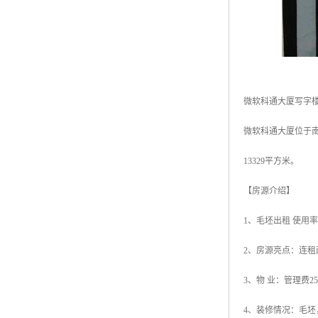
微软科通大厦写字
微软科通大厦位于南
13329平方米。
【房源介绍】
1、毛坯出租 使用率
2、房源亮点：连
3、物 业：管理费2
4、装修情况：毛坯