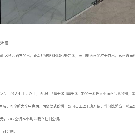
楼出租
山区科园路东50米，距离地铁站科苑站约970米，总用地面积6687平方米，总建筑面积5
达到百分之七十五以上，面 积：210平米-400平米-15000平米等大小面积随意分割，整
租两层，可享超大空中连朗，可做复式阶梯，公司员工上下班方便，性价比超高，彰显
5元，VRV空调24小/时冷暖立控制空调。
，可分割。