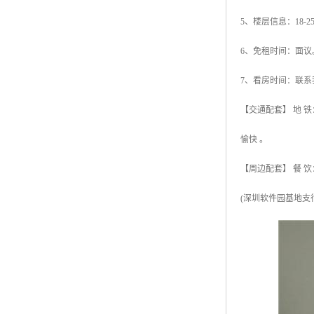
5、楼层信息：18-
6、免租时间：面议
7、看房时间：联系
【交通配套】 地 铁
愉快 。
【周边配套】 餐 饮
(深圳软件园基地支