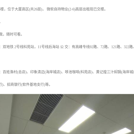
25楼，位于大厦高区(共26层)， 微软自持物业(2-6)高层出租现已交楼。
。
我，随时可看。
：双地铁 2号线科苑站，11号线后海站 公 交：有高峰专线92路、72路、121路、32
：百姓渔村(总店)、印象清迈(海岸城店)、哆池咖啡(科苑店)、黄记煌三汁焖锅(海岸城店
行)、招商银行(软件基地支行)等。