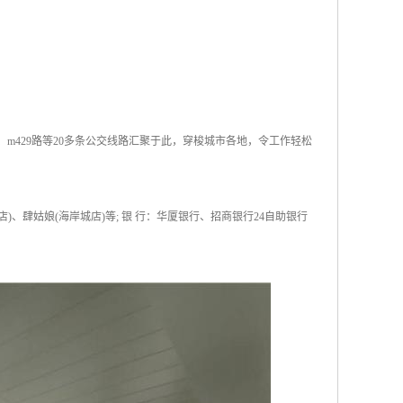
2路、m429路等20多条公交线路汇聚于此，穿梭城市各地，令工作轻松
)、肆姑娘(海岸城店)等; 银 行：华厦银行、招商银行24自助银行