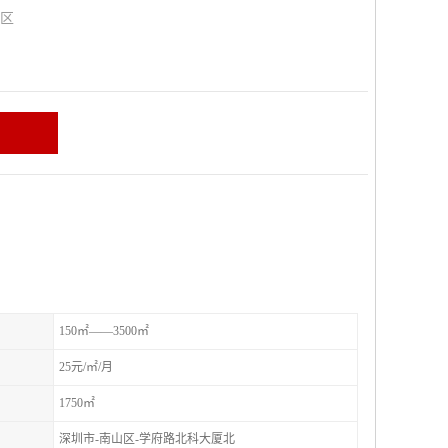
山区
150㎡——3500㎡
25元/㎡/月
1750㎡
深圳市-南山区-学府路北科大厦北