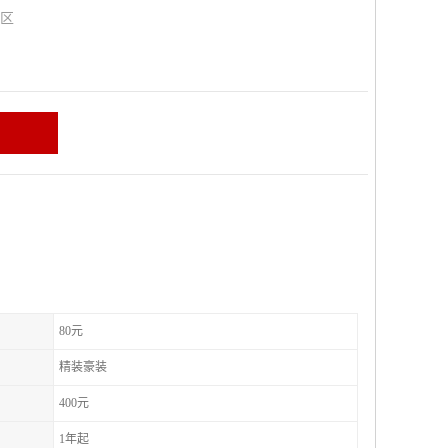
山区
80元
精装豪装
400元
1年起