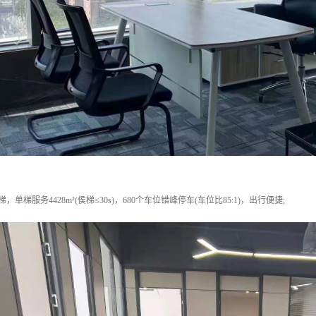
单梯服务4428m²(侯梯≤30s)，680个车位错峰停车(车位比85:1)，出行便捷;