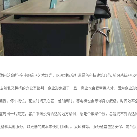
休闲泛会所+空中跑道 +艺术灯光，以深圳标准打造绿色科技建筑典范; 新风系统+VR
客户去脏乱又拥挤的办公室谈判，企业形象毁于一旦，商业也会受牵连人才，因为企业
段偏僻，停车找位，花去时间又心塞；赶时间时，等电梯也会等得身心疲惫，时间效率
公室周围一片荒芜，客户来访没有合适的地方洽谈，想吃个饭聚个餐，总是找不到合适
设备和其他服务，以更低的成本来使用打印机、复印机等。服务通常包括安保、前台接