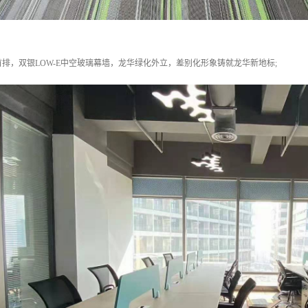
排，双银LOW-E中空玻璃幕墙，龙华绿化外立，差别化形象铸就龙华新地标;