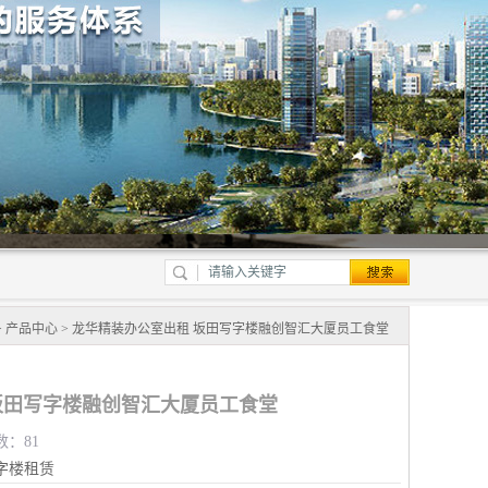
>
产品中心
> 龙华精装办公室出租 坂田写字楼融创智汇大厦员工食堂
坂田写字楼融创智汇大厦员工食堂
数：81
字楼租赁