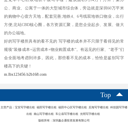
公、商业、公寓于一体的大型城市综合体，旁边就是深圳60万平米
的购物中心壹方天地，配套完善;地铁4、6号线双地铁口物业，出行
方便;北站CBD核心圈，各方资源汇聚，是您企业起步、发展、做大
的办公福地。
好的写字楼所具有的看不见的 写字楼的成本并不只限于看得见的常
规项“装修成本+运营成本+物业购置成本”。有远见的行家、“老手”们
会全面地考虑到许多。因此，那些看不见的成本，恰恰是鉴别写字
楼高下的关键！
m.lbx123456.b2b168.com
Top
主营产品：宝安写字楼出租 福田写字楼出租 福田中心区写字楼出租 后海写字楼出租 科技园写字楼
出租 南山写字楼出租 车公庙写字楼出租 光明写字楼出租
版权所有：深圳鑫企通投资发展有限公司