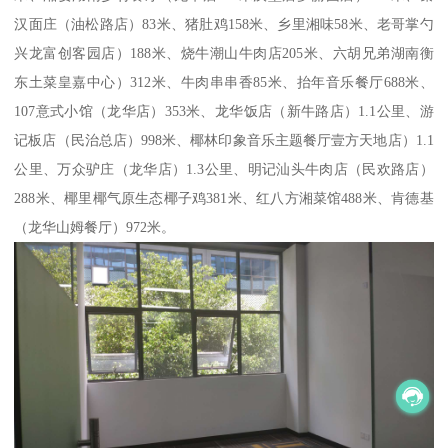
汉面庄（油松路店）83米、猪肚鸡158米、乡里湘味58米、老哥掌勺
兴龙富创客园店）188米、烧牛潮山牛肉店205米、六胡兄弟湖南衡
东土菜皇嘉中心）312米、牛肉串串香85米、抬年音乐餐厅688米、
107意式小馆（龙华店）353米、龙华饭店（新牛路店）1.1公里、游
记板店（民治总店）998米、椰林印象音乐主题餐厅壹方天地店）1.1
公里、万众驴庄（龙华店）1.3公里、明记汕头牛肉店（民欢路店）
288米、椰里椰气原生态椰子鸡381米、红八方湘菜馆488米、肯德基
（龙华山姆餐厅）972米。