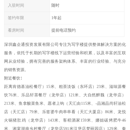
入驻时间
随时
签约年限
1年起
看房时间
提前电话预约
深圳鑫企通投资发展有限公司专注为写字楼提供整体解决方案的化
服务，依托于长期的写字楼线下运营经验和积累，以及丰富的互联
网从业经验，拥有完善的服务架构体系、丰富的行业经验、与充分
的销售资源。
附近餐饮∶
距离肯德基油松餐厅）15米、粗茶淡饭（东环店）23米、滋味源餐
饮76米、乐品轩茶餐厅（龙华店）121米、大自然醉魏（龙华店）
213米、鱼拿酸菜鱼米、愿者上钩（天汇由115米、-品湘品尚轩油松
店（天汇店）79米、乐签婆牛肉串串看（天汇大厦店）86米、龙悦
火锅猪肚鸡（龙华店）143米、客稻酒家159米、娜姐碳烤肥牛46
米、湘宴湖南乡村餐厅（龙华店591米汉堡店梦丽园店）129米、秦