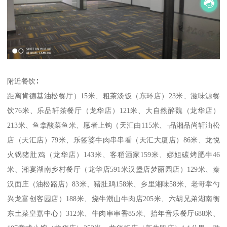
附近餐饮∶
距离肯德基油松餐厅）15米、粗茶淡饭（东环店）23米、滋味源餐
饮76米、乐品轩茶餐厅（龙华店）121米、大自然醉魏（龙华店）
213米、鱼拿酸菜鱼米、愿者上钩（天汇由115米、-品湘品尚轩油松
店（天汇店）79米、乐签婆牛肉串串看（天汇大厦店）86米、龙悦
火锅猪肚鸡（龙华店）143米、客稻酒家159米、娜姐碳烤肥牛46
米、湘宴湖南乡村餐厅（龙华店591米汉堡店梦丽园店）129米、秦
汉面庄（油松路店）83米、猪肚鸡158米、乡里湘味58米、老哥掌勺
兴龙富创客园店）188米、烧牛潮山牛肉店205米、六胡兄弟湖南衡
东土菜皇嘉中心）312米、牛肉串串香85米、抬年音乐餐厅688米、