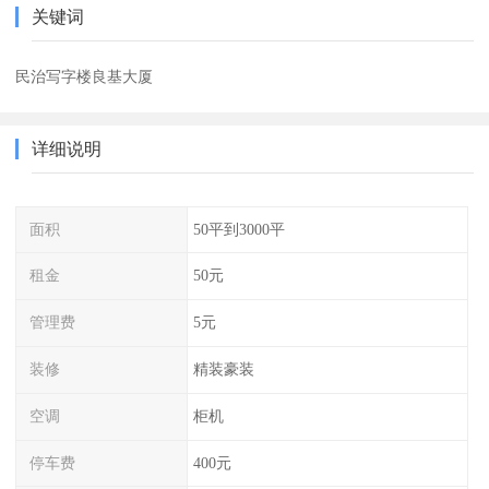
关键词
民治写字楼良基大厦
详细说明
面积
50平到3000平
租金
50元
管理费
5元
装修
精装豪装
空调
柜机
停车费
400元