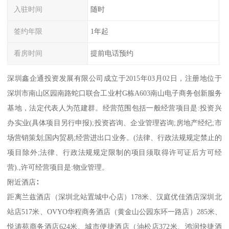
入驻时间
随时
签约年限
1年起
看房时间
提前电话预约
深圳鑫企通投资发展有限公司成立于2015年03月02日，注册地位于
深圳市南山区园南路蛇口联合工业村G栋A603南山电子商务创新服务
基地，法定代表人为范建群。经营范围包括一般经营项目是:投资兴
办实业(具体项目另行申报);投资咨询、企业管理咨询;房地产经纪;市
场营销策划;国内贸易;经营进出口业务。(法律、行政法规规定禁止的
项目除外;法律、行政法规规定限制的项目须取得许可证后方可经
营).,许可经营项目是:物业管理。
附近酒店∶
距离兰兹酒店（深圳北站置城中心店）178米、汉庭优佳酒店深圳北
站店517米、OVYO华程商务酒店（黄金山公园东环一路店）285米、
悦涛苑商务酒店624米、城市便捷酒店（油松店372米、鸿润快捷酒