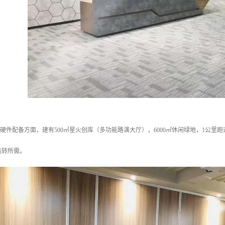
E在硬件配备方面，建有500㎡星火创库（多功能路演大厅），6000㎡休闲绿地，1公里跑
运转所需。