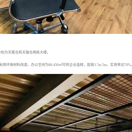
分别为天枢仓和天璇仓两栋大楼。
采用环保材料改造，办公空间为80-450㎡可供企业选择，层高3.7m-5m，实用率达7