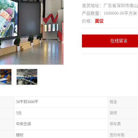
发货地址：广东省深圳市南
产品数量：1600000.00平方米
价格：
面议
在线留言
50平到3000平
租金
5元
装修
中央空调
停车费
随时
签约年限