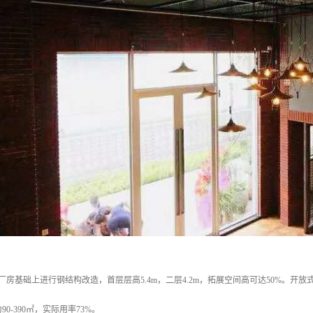
厂房基础上进行钢结构改造，首层层高5.4m，二层4.2m，拓展空间高可达50%。
0-390㎡，实际用率73%。