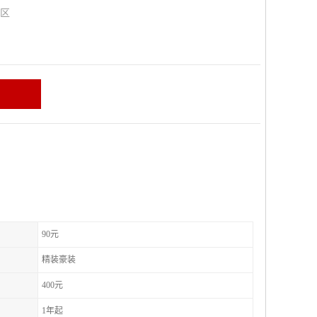
山区
90元
精装豪装
400元
1年起