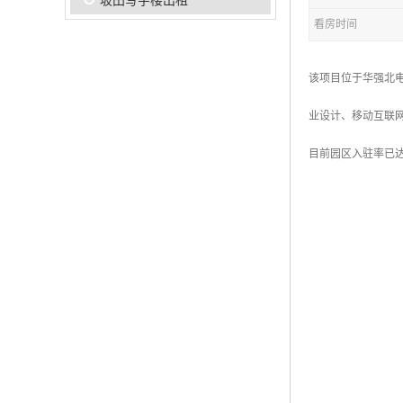
坂田写字楼出租
看房时间
该项目位于华强北电
业设计、移动互联
目前园区入驻率已