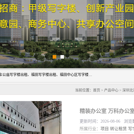
深圳鑫企通投资发展有限公司主营业务：宝安写字楼出租、车公庙写字楼出租、福田写字楼出租、福田中心区写字楼出租、光明写字楼出租、后海写字楼出租、科技园写字楼出租、南山写字楼出租等。公司专注为写字楼提供整体解决方案的化服务，依托于长期的写字楼线下运营经验和积累，以及丰富的互联网从业经验，拥有完善的服务架构体系、丰富的行业经验、与充分的销售资源。
当前位置：
首页
>
产品中心
>
深圳北
精装办公室 万科办公室出
更新时间：2026-08-06 浏览
所属行业：
项目
转让租赁
写