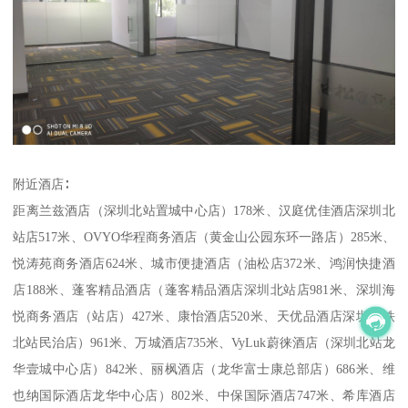
附近酒店∶
距离兰兹酒店（深圳北站置城中心店）178米、汉庭优佳酒店深圳北
站店517米、OVYO华程商务酒店（黄金山公园东环一路店）285米、
悦涛苑商务酒店624米、城市便捷酒店（油松店372米、鸿润快捷酒
店188米、蓬客精品酒店（蓬客精品酒店深圳北站店981米、深圳海
悦商务酒店（站店）427米、康怡酒店520米、天优品酒店深圳高铁
北站民治店）961米、万城酒店735米、VyLuk蔚徕酒店（深圳北站龙
华壹城中心店）842米、丽枫酒店（龙华富士康总部店）686米、维
也纳国际酒店龙华中心店）802米、中保国际酒店747米、希库酒店