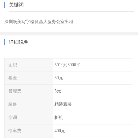
关键词
深圳杨美写字楼良基大厦办公室出租
详细说明
面积
50平到3000平
租金
50元
管理费
5元
装修
精装豪装
空调
柜机
停车费
400元