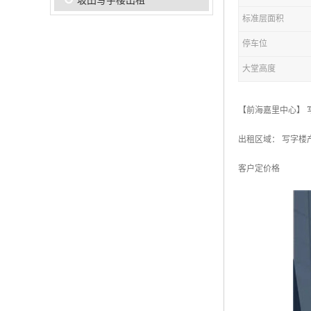
坂田写字楼出租
标准层面积
停车位
大堂高度
【前海嘉里中心】 
出租区域： 写字楼产
客户定价格