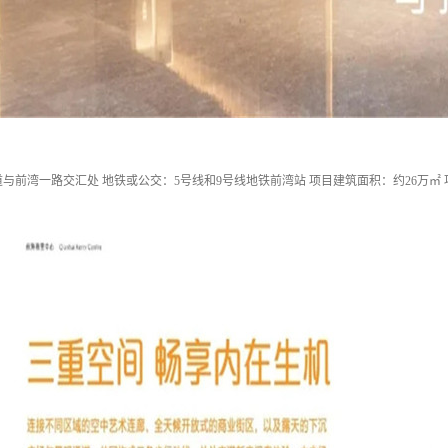
与前湾一路交汇处 地铁或公交：5号线和9号线地铁前湾站 项目建筑面积：约26万㎡ 项