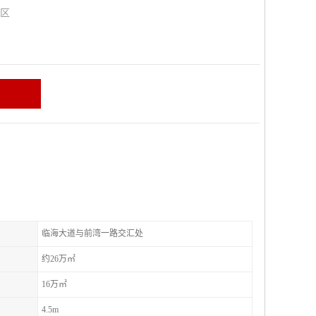
山区
临海大道与前湾一路交汇处
约26万㎡
16万㎡
4.5m