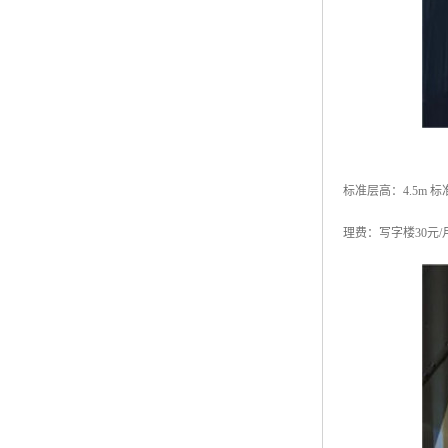
标准层高：4.5m 
理费：写字楼30元