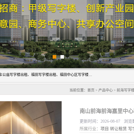
深圳鑫企通投资发展有限公司主营业务：宝安写字楼出租、车公庙写字楼出租、福田写字楼出租、福田中心区写字楼出租、光明写字楼出租、后海写字楼出租、科技园写字楼出租、南山写字楼出租等。公司专注为写字楼提供整体解决方案的化服务，依托于长期的写字楼线下运营经验和积累，以及丰富的互联网从业经验，拥有完善的服务架构体系、丰富的行业经验、与充分的销售资源。
当前位置：
首页
>
产品中心
>
前海写字
南山前海前海嘉里中心
更新时间：2026-08-07 浏览
所属行业：
项目
转让租赁
写