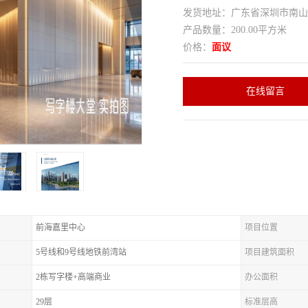
发货地址：广东省深圳市南
产品数量：200.00平方米
价格：
面议
在线留言
前海嘉里中心
项目位置
5号线和9号线地铁前湾站
项目建筑面积
2栋写字楼+高端商业
办公面积
29层
标准层高