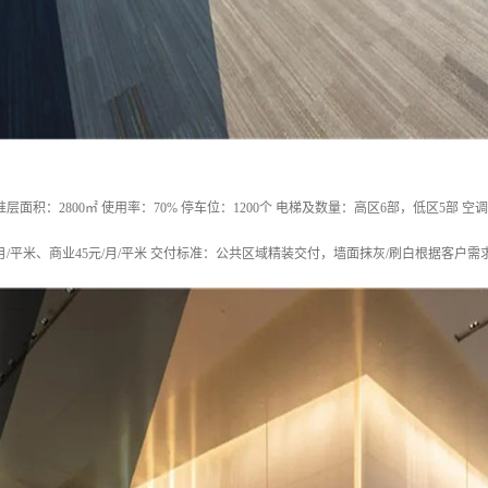
标准层面积：2800㎡ 使用率：70% 停车位：1200个 电梯及数量：高区6部，低区5部 
/月/平米、商业45元/月/平米 交付标准：公共区域精装交付，墙面抹灰/刷白根据客户