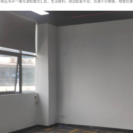
华新区东环一路与油松路交汇处，生活便利，周边配套齐全，交通十分便捷，地理交通