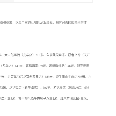
验和积累，以及丰富的互联网从业经验，拥有完善的服务架构体
1米、大自然醉魏（龙华店）213米、鱼拿酸菜鱼米、愿者上钩（天汇
龙华店）143米、客稻酒家159米、娜姐碳烤肥牛46米、湘宴湖南
58米、老哥掌勺兴龙富创客园店）188米、烧牛潮山牛肉店205米、六
53米、龙华饭店（新牛路店）1.1公里、游记板店（民治总店）998
店）288米、椰里椰气原生态椰子鸡381米、红八方湘菜馆488米、