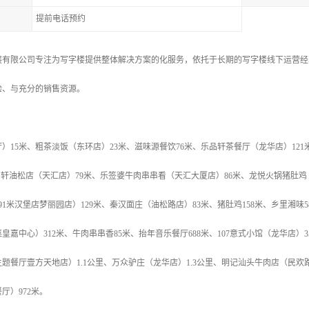
提前电话预约
展有限公司专注为写字楼提供整体解决方案的化服务，依托于长期的写字楼线下运营经
验、与充分的销售资源。
）15米、粗茶淡饭（东环店）23米、滋味源餐饮76米、乐品轩茶餐厅（龙华店）12
品尚轩油松店（天汇店）79米、乐签婆牛肉串串看（天汇大厦店）86米、龙悦火锅猪肚鸡（
91米汉堡店梦丽园店）129米、秦汉面庄（油松路店）83米、猪肚鸡158米、乡里湘味
皇嘉中心）312米、牛肉串串香85米、抬年音乐餐厅688米、107意式小馆（龙华店）3
题餐厅壹方天地店）1.1公里、万众驴庄（龙华店）1.3公里、明记汕头牛肉店（民欢路
厅）972米。