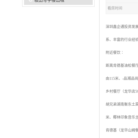
坂田写字楼出租
看房时间
深圳鑫企通投资发
系、丰富的行业经
附近餐饮∶
距离肯德基油松餐厅
由115米、-品湘
乡村餐厅（龙华店5
胡兄弟湖南衡东土菜
米、椰林印象音乐主
肯德基（龙华山姆餐