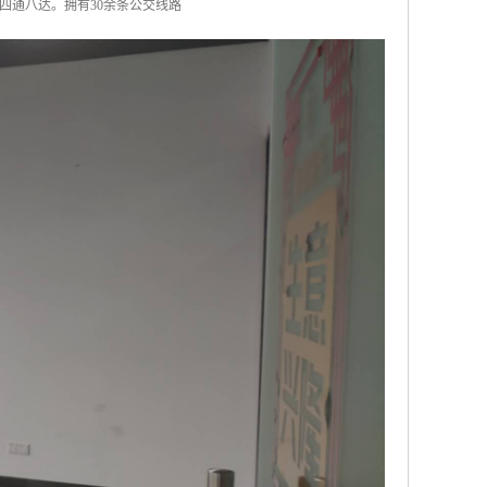
四通八达。拥有30余条公交线路