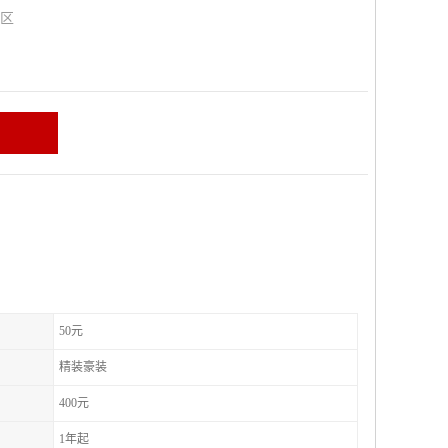
山区
50元
精装豪装
400元
1年起