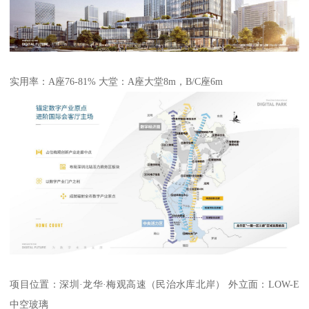
实用率：A座76-81% 大堂：A座大堂8m，B/C座6m
项目位置：深圳·龙华·梅观高速（民治水库北岸） 外立面：LOW-E
中空玻璃