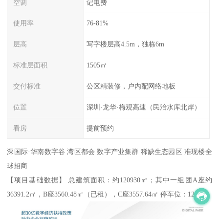
空调
记电费
使用率
76-81%
层高
写字楼层高4.5m，独栋6m
标准层面积
1505㎡
交付标准
公区精装修，户内配网络地板
位置
深圳·龙华·梅观高速（民治水库北岸）
看房
提前预约
深国际·华南数字谷 湾区都会 数字产业集群 稀缺生态园区 准现楼全
球招商
【项目基础数据】 总建筑面积：约120930㎡；其中一组团A座约
36391.2㎡，B座3560.48㎡（已租），C座3557.64㎡ 停车位：1280个