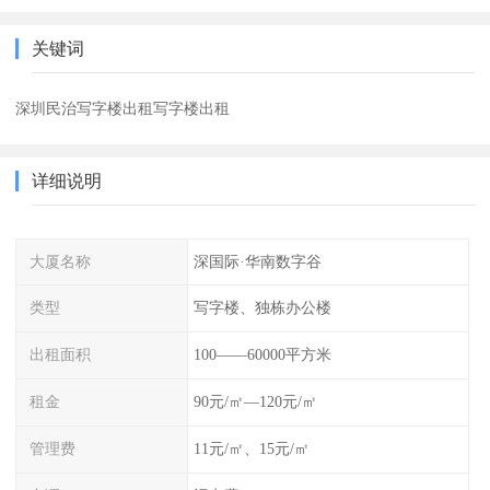
关键词
深圳民治写字楼出租写字楼出租
详细说明
大厦名称
深国际·华南数字谷
类型
写字楼、独栋办公楼
出租面积
100——60000平方米
租金
90元/㎡—120元/㎡
管理费
11元/㎡、15元/㎡