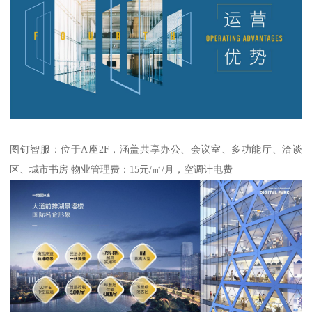
图钉智服：位于A座2F，涵盖共享办公、会议室、多功能厅、洽谈
区、城市书房 物业管理费：15元/㎡/月，空调计电费