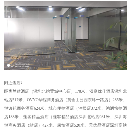
附近酒店∶
距离兰兹酒店（深圳北站置城中心店）178米、汉庭优佳酒店深圳北
站店517米、OVYO华程商务酒店（黄金山公园东环一路店）285米、
悦涛苑商务酒店624米、城市便捷酒店（油松店372米、鸿润快捷酒
店188米、蓬客精品酒店（蓬客精品酒店深圳北站店981米、深圳海
悦商务酒店（站店）427米、康怡酒店520米、天优品酒店深圳高铁