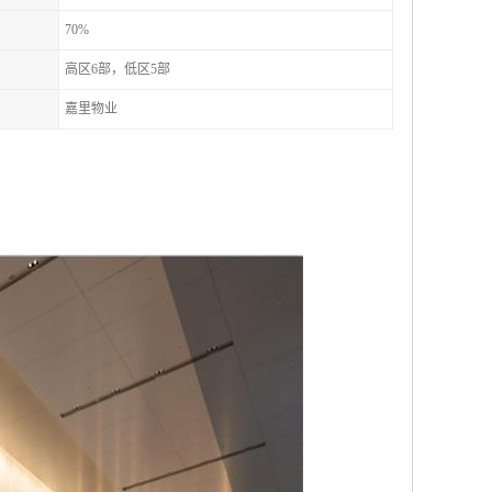
70%
高区6部，低区5部
嘉里物业