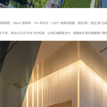
标准层面积：2800㎡ 使用率：70% 停车位：1200个 电梯及数量：高区6部，低区5部 
/月/平米、商业45元/月/平米 交付标准：公共区域精装交付，墙面抹灰/刷白根据客户