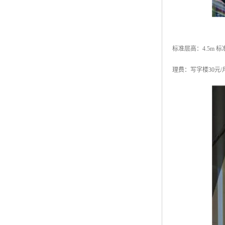
标准层高：4.5m 
理费：写字楼30元