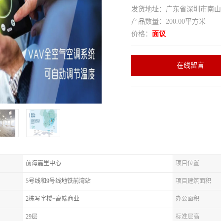
发货地址：广东省深圳市南
产品数量：200.00平方米
价格：
面议
在线留言
前海嘉里中心
项目位置
5号线和9号线地铁前湾站
项目建筑面积
2栋写字楼+高端商业
办公面积
29层
标准层高