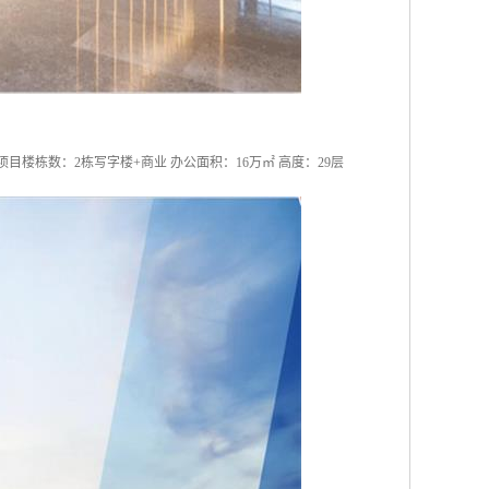
目楼栋数：2栋写字楼+商业 办公面积：16万㎡ 高度：29层