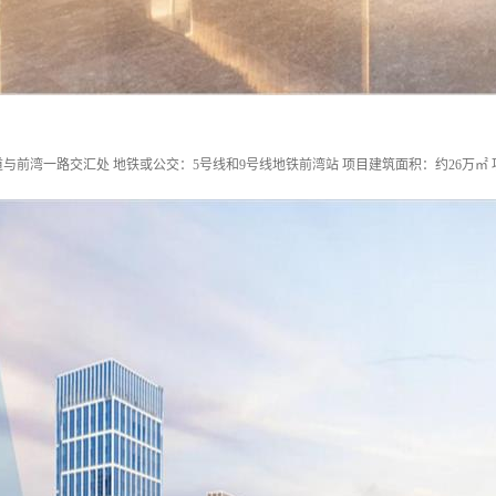
与前湾一路交汇处 地铁或公交：5号线和9号线地铁前湾站 项目建筑面积：约26万㎡ 项