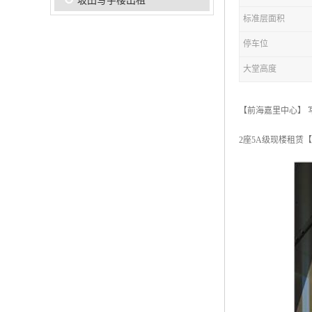
坂田写字楼出租
标准层面积
停车位
大堂高度
【前海嘉里中心】 
2座5A级现楼租赁