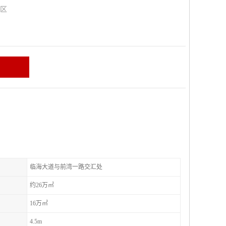
山区
临海大道与前湾一路交汇处
约26万㎡
16万㎡
4.5m