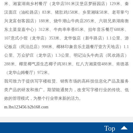
米、湘宴湖南乡村餐厅（龙华店591米汉堡店梦丽园店）129米、秦
汉面庄（油松路店）83米、猪肚鸡158米、乡里湘味58米、老哥掌勺
兴龙富创客园店）188米、烧牛潮山牛肉店205米、六胡兄弟湖南衡
东土菜皇嘉中心）312米、牛肉串串香85米、抬年音乐餐厅688米、
107意式小馆（龙华店）353米、龙华饭店（新牛路店）1.1公里、游
记板店（民治总店）998米、椰林印象音乐主题餐厅壹方天地店）1.1
公里、万众驴庄（龙华店）1.3公里、明记汕头牛肉店（民欢路店）
288米、椰里椰气原生态椰子鸡381米、红八方湘菜馆488米、肯德基
（龙华山姆餐厅）972米。
我司致力于提供写字楼租赁、销售市场的高科技信息化产品及服务
类产品的研发和推广。期望能通努力，改变写字楼行业的传统、低
效的管理模式，为整个行业带来新的活力。
m.lbx123456.b2b168.com
Top