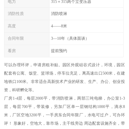
电力
315＋315两个立变压器
消防性质
消防喷淋
高度
4——8米
合同年限
3—10年（具体面谈）
看房
提前预约
可以办理环评，申请房租补贴。园区外观硅谷式设计，环境，园区
配套有公寓、饭堂、篮球场，停车位充足，离高速出口500米，在建
地铁口100米。非常适合高新技术产业的研发、生产、办公、创业投
资，科研孵化等。
厂房1-4层，每层2000平，带消防喷淋，两部三吨电梯，办公室1-3
层，每层700平，带装修，另加厂区单一层钢结构1000平，滴水8
米，厂区空地3200平，一手房东合同年限厂，水电可过户，可办环
评！ 形象好，空地大，靠市场，主干线旁边 周边配套设施齐全，带