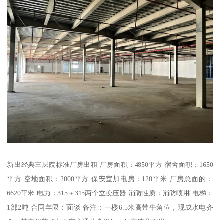
新出经典三层院标准厂房出租 厂房面积：4850平方 宿舍面积：1650
平方 空地面积：2000平方 保安室加电房：120平米 厂房总面的：
6620平米 电力：315＋315两个立变压器 消防性质：消防喷淋 电梯：
1部2吨 合同年限：面谈 备注：一楼6.5米高带牛角位，现成水电齐