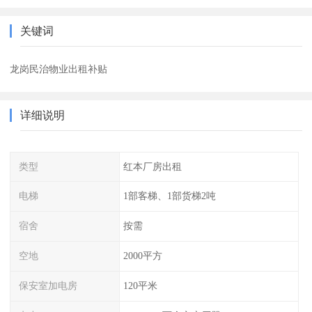
关键词
龙岗民治物业出租补贴
详细说明
类型
红本厂房出租
电梯
1部客梯、1部货梯2吨
宿舍
按需
空地
2000平方
保安室加电房
120平米