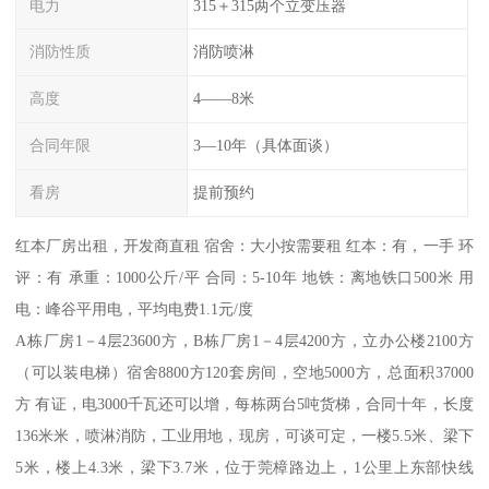
电力
315＋315两个立变压器
消防性质
消防喷淋
高度
4——8米
合同年限
3—10年（具体面谈）
看房
提前预约
红本厂房出租，开发商直租 宿舍：大小按需要租 红本：有，一手 环
评：有 承重：1000公斤/平 合同：5-10年 地铁：离地铁口500米 用
电：峰谷平用电，平均电费1.1元/度
A栋厂房1－4层23600方，B栋厂房1－4层4200方，立办公楼2100方
（可以装电梯）宿舍8800方120套房间，空地5000方，总面积37000
方 有证，电3000千瓦还可以增，每栋两台5吨货梯，合同十年，长度
136米米，喷淋消防，工业用地，现房，可谈可定，一楼5.5米、梁下
5米，楼上4.3米，梁下3.7米，位于莞樟路边上，1公里上东部快线