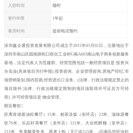
入驻时间
随时
签约年限
1年起
看房时间
提前电话预约
深圳鑫企通投资发展有限公司成立于2015年03月02日，注册地位于
深圳市南山区园南路蛇口联合工业村G栋A603南山电子商务创新服务
基地，法定代表人为范建群。经营范围包括一般经营项目是:投资兴
办实业(具体项目另行申报);投资咨询、企业管理咨询;房地产经纪;市
场营销策划;国内贸易;经营进出口业务。(法律、行政法规规定禁止的
项目除外;法律、行政法规规定限制的项目须取得许可证后方可经
营).,许可经营项目是:物业管理。
附近餐饮∶
距离肯德基油松餐厅）15米、粗茶淡饭（东环店）23米、滋味源餐
饮76米、乐品轩茶餐厅（龙华店）121米、大自然醉魏（龙华店）
213米、鱼拿酸菜鱼米、愿者上钩（天汇由115米、-品湘品尚轩油松