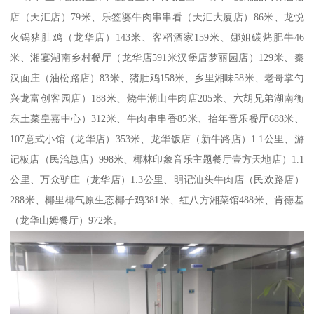
店（天汇店）79米、乐签婆牛肉串串看（天汇大厦店）86米、龙悦
火锅猪肚鸡（龙华店）143米、客稻酒家159米、娜姐碳烤肥牛46
米、湘宴湖南乡村餐厅（龙华店591米汉堡店梦丽园店）129米、秦
汉面庄（油松路店）83米、猪肚鸡158米、乡里湘味58米、老哥掌勺
兴龙富创客园店）188米、烧牛潮山牛肉店205米、六胡兄弟湖南衡
东土菜皇嘉中心）312米、牛肉串串香85米、抬年音乐餐厅688米、
107意式小馆（龙华店）353米、龙华饭店（新牛路店）1.1公里、游
记板店（民治总店）998米、椰林印象音乐主题餐厅壹方天地店）1.1
公里、万众驴庄（龙华店）1.3公里、明记汕头牛肉店（民欢路店）
288米、椰里椰气原生态椰子鸡381米、红八方湘菜馆488米、肯德基
（龙华山姆餐厅）972米。