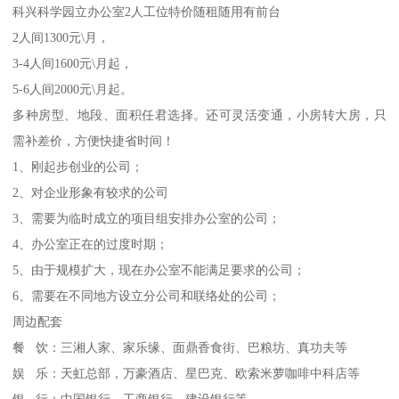
科兴科学园立办公室2人工位特价随租随用有前台
2人间1300元\月，
3-4人间1600元\月起，
5-6人间2000元\月起。
多种房型、地段、面积任君选择。还可灵活变通，小房转大房，只
需补差价，方便快捷省时间！
1、刚起步创业的公司；
2、对企业形象有较求的公司
3、需要为临时成立的项目组安排办公室的公司；
4、办公室正在的过度时期；
5、由于规模扩大，现在办公室不能满足要求的公司；
6、需要在不同地方设立分公司和联络处的公司；
周边配套
餐 饮：三湘人家、家乐缘、面鼎香食街、巴粮坊、真功夫等
娱 乐：天虹总部，万豪酒店、星巴克、欧索米萝咖啡中科店等
银 行：中国银行、工商银行、建设银行等