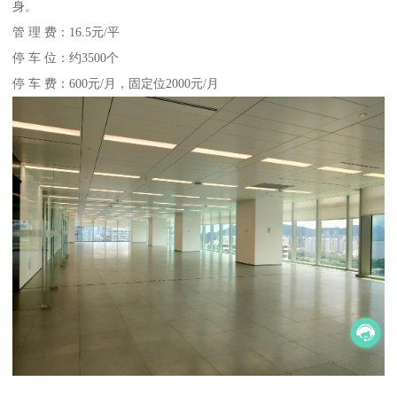
身。
管 理 费：16.5元/平
停 车 位：约3500个
停 车 费：600元/月，固定位2000元/月