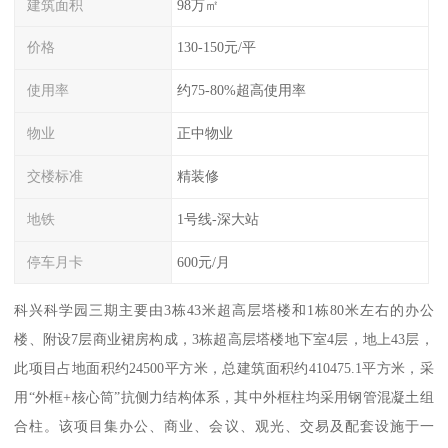
建筑面积
98万㎡
价格
130-150元/平
使用率
约75-80%超高使用率
物业
正中物业
交楼标准
精装修
地铁
1号线-深大站
停车月卡
600元/月
科兴科学园三期主要由3栋43米超高层塔楼和1栋80米左右的办公
楼、附设7层商业裙房构成，3栋超高层塔楼地下室4层，地上43层，
此项目占地面积约24500平方米，总建筑面积约410475.1平方米，采
用“外框+核心筒”抗侧力结构体系，其中外框柱均采用钢管混凝土组
合柱。该项目集办公、商业、会议、观光、交易及配套设施于一