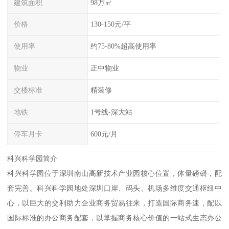
建筑面积
98万㎡
价格
130-150元/平
使用率
约75-80%超高使用率
物业
正中物业
交楼标准
精装修
地铁
1号线-深大站
停车月卡
600元/月
科兴科学园简介
科兴科学园位于深圳南山高新技术产业园核心位置，体量磅礴，配
套完善。科兴科学园地处深圳口岸、码头、机场多维度交通枢纽中
心，以巨大的交利助力企业商务贸易往来，打造国际商务速，配以
国际标准的办公商务配套，以掌握商务核心价值的一站式生态办公