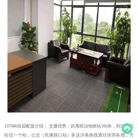
1970科技园配套介绍： 交通优势：距离民治地铁站500米，到深圳北
站仅一个站，公交（民康路口站）多达26条路线通往深圳各地，方