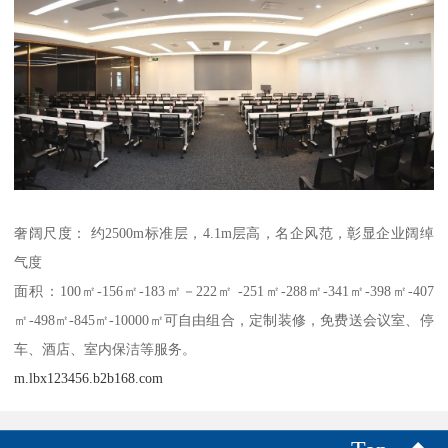
奢阔尺度： 约2500m标准层，4.1m层高，名企风范，彰显企业阔绰
气度
面积：100㎡-156㎡-183㎡－222㎡ -251㎡-288㎡-341㎡-398㎡-407
㎡-498㎡-845㎡-10000㎡可自由组合，定制装修，免费送会议室、停
车、酒店、室内保洁等服务。
m.lbx123456.b2b168.com