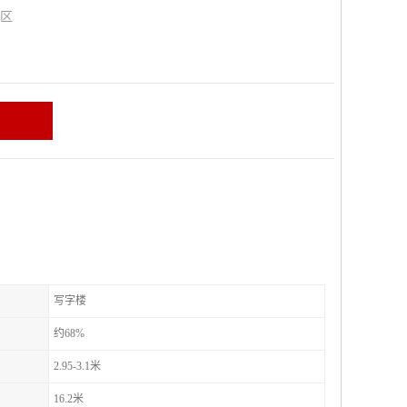
山区
写字楼
约68%
2.95-3.1米
16.2米