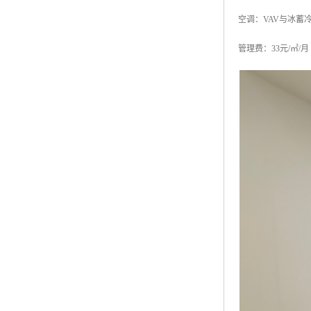
空调：VAV与冰蓄
管理费：33元/㎡/