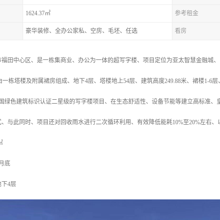
1624.37㎡
参考租金
豪华装修、全办公家私、空房、毛坯、任选
看房
市福田中心区、是一栋集商业、办公为一体的超写字楼、项目定位为亚太智慧金融城、
由一栋塔楼及附属裙房组成、地下4层、塔楼地上54层、建筑高度249.88米、裙楼1
及中国绿色建筑标识认证二星级的写字楼项目、在生态舒适性、设备节能等建立高标准、
、与此同时、项目还对回收雨水进行二次循环利用、有效降低能耗10%至20%左右
㎡
5月底
地下4层