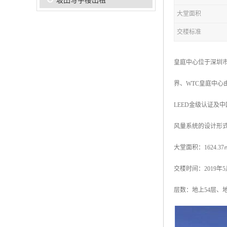
坂田写字楼出租
大堂面积
交楼标准
皇庭中心位于深圳
界、WTC皇庭中心
LEED金级认证
风量系统的设计形式
大堂面积：1624.37
交楼时间：2019年
层数：地上54层、