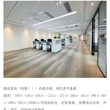
物业直租！特惠！！！ 价格含税、有红本可备案
面积：100㎡-156㎡-183㎡－222㎡ -251㎡-288㎡-341㎡-398㎡-407
㎡-498㎡-845㎡-10000㎡可自由组合，定制装修，免费送会议室、停
车、酒店、室内保洁等服务。