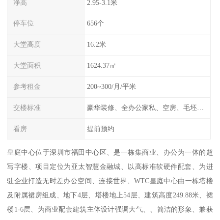
净高
2.95-3.1米
停车位
656个
大堂高度
16.2米
大堂面积
1624.37㎡
参考租金
200~300/月/平米
交楼标准
豪华装修、全办公家私、空房、毛坯、任选
看房
提前预约
皇庭中心位于深圳市福田中心区、是一栋集商业、办公为一体的超
写字楼、项目定位为亚太智慧金融城、以高标准软硬件配套、为进
驻企业打造无时差办公空间、连接世界、WTC皇庭中心由一栋塔楼
及附属裙房组成、地下4层、塔楼地上54层、建筑高度249.88米、裙
楼1-6层、为商业配套建筑主体设计强调大气、、简洁的形象、兼获