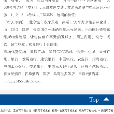
500强的选择;「交利】：三维立体交通，贯通深港澳与珠三角经济动
脉，1、2、3、4号线，广深高铁，连同的价值;
「得天厚的】：北享城市客厅景观，南看1.7万平方米楼前绿化带，
山、CBD、口岸、香港四点一线的胜景尽收眼底，并由国际物管戴
维斯物业管理，让每位租户享受的五服务。周边商场、银行、餐
饮、超市林立，衣食住行十分便捷。
市场优势商场：皇庭广场、星河COCOPark、怡景中心城、天虹广
场。银行：发展银行、建设银行、中国银行、农业行、招商银行、
中国工商银行、交通银行、中国光大银行酒店：丽思卡尔顿酒店、
喜来登酒店、四季酒店、酒店、马可波罗酒店、皇庭V酒店等.
m.lbx123456.b2b168.com
Top
主营产品：宝安写字楼出租 福田写字楼出租 福田中心区写字楼出租 后海写字楼出租 科技园写字楼