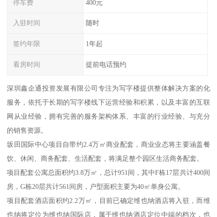
停车费
400元
入驻时间
随时
签约年限
1年起
看房时间
提前电话预约
深圳鑫企通投资发展有限公司专注为写字楼提供整体解决方案的化
服务，依托于长期的写字楼线下运营经验和积累，以及丰富的互联
网从业经验，拥有完善的服务架构体系、丰富的行业经验、与充分
的销售资源。
坂田国际中心项目自带约2.4万㎡商业配套，商业业态将主要涵盖餐
饮、休闲、商务配套、生活配套，将满足整个园区生活商务配套。
项目配套公寓总面积约3.8万㎡，总计951间，其中F栋17层共计400间
房，G栋20层共计561间房，户型面积主要为40㎡单身公寓。
项目配套酒店面积约2.2万㎡，目前已确定维也纳酒店将入驻，而维
也纳将定位为维也纳国际店，属于维也纳酒店定位中端的档次，也