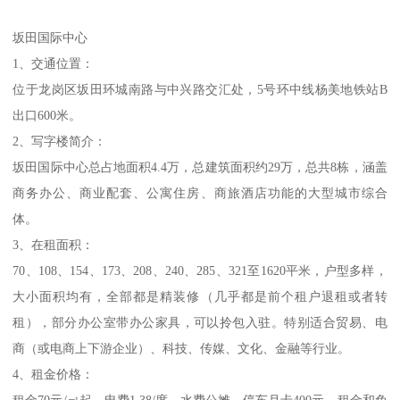
坂田国际中心
1、交通位置：
位于龙岗区坂田环城南路与中兴路交汇处，5号环中线杨美地铁站B
出口600米。
2、写字楼简介：
坂田国际中心总占地面积4.4万，总建筑面积约29万，总共8栋，涵盖
商务办公、商业配套、公寓住房、商旅酒店功能的大型城市综合
体。
3、在租面积：
70、108、154、173、208、240、285、321至1620平米，户型多样，
大小面积均有，全部都是精装修（几乎都是前个租户退租或者转
租），部分办公室带办公家具，可以拎包入驻。特别适合贸易、电
商（或电商上下游企业）、科技、传媒、文化、金融等行业。
4、租金价格：
租金70元/㎡起，电费1.38/度，水费公摊，停车月卡400元，租金和免