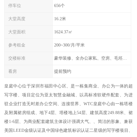
停车位
656个
大堂高度
16.2米
大堂面积
1624.37㎡
参考租金
200~300/月/平米
交楼标准
豪华装修、全办公家私、空房、毛坯、任选
看房
提前预约
皇庭中心位于深圳市福田中心区、是一栋集商业、办公为一体的超
写字楼、项目定位为亚太智慧金融城、以高标准软硬件配套、为进
驻企业打造无时差办公空间、连接世界、WTC皇庭中心由一栋塔楼
及附属裙房组成、地下4层、塔楼地上54层、建筑高度249.88米、裙
楼1-6层、为商业配套建筑主体设计强调大气、、简洁的形象、兼获
美国LEED金级认证及中国绿色建筑标识认证二星级的写字楼项目、