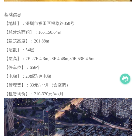
基础信息
【地址】：深圳市福田区福华路350号
【总建筑面积】：166,150.64㎡
【建筑高度】：261.88m
【层数】：54层
【层高】：7F-27F:4.3m;28F:4.48m;30F-53F:4.5m
【停车位】：656个
【电梯】：20部迅达电梯
【管理费】：33元/㎡/月（含空调）
【租赁均价】：210-320元/㎡/月