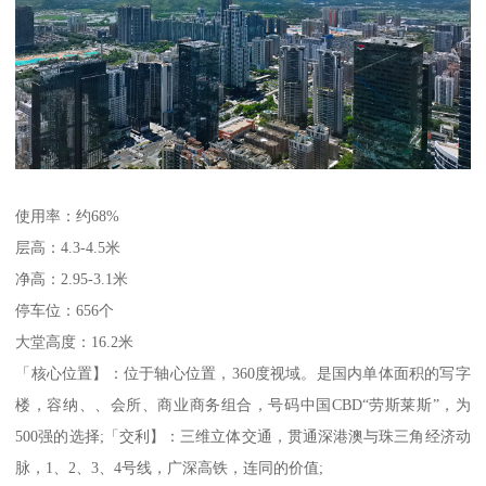
使用率：约68%
层高：4.3-4.5米
净高：2.95-3.1米
停车位：656个
大堂高度：16.2米
「核心位置】：位于轴心位置，360度视域。是国内单体面积的写字
楼，容纳、、会所、商业商务组合，号码中国CBD“劳斯莱斯”，为
500强的选择;「交利】：三维立体交通，贯通深港澳与珠三角经济动
脉，1、2、3、4号线，广深高铁，连同的价值;