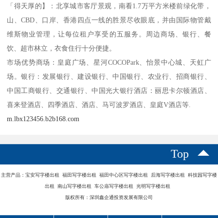
「得天厚的】：北享城市客厅景观，南看1.7万平方米楼前绿化带，
山、CBD、口岸、香港四点一线的胜景尽收眼底，并由国际物管戴
维斯物业管理，让每位租户享受的五服务。周边商场、银行、餐
饮、超市林立，衣食住行十分便捷。
市场优势商场：皇庭广场、星河COCOPark、怡景中心城、天虹广
场。银行：发展银行、建设银行、中国银行、农业行、招商银行、
中国工商银行、交通银行、中国光大银行酒店：丽思卡尔顿酒店、
喜来登酒店、四季酒店、酒店、马可波罗酒店、皇庭V酒店等.
m.lbx123456.b2b168.com
Top
主营产品：宝安写字楼出租 福田写字楼出租 福田中心区写字楼出租 后海写字楼出租 科技园写字楼
出租 南山写字楼出租 车公庙写字楼出租 光明写字楼出租
版权所有：深圳鑫企通投资发展有限公司