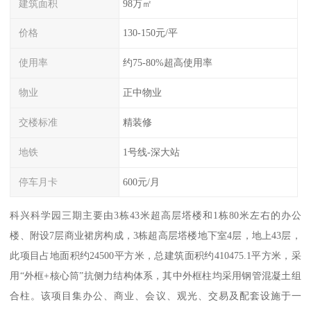
建筑面积
98万㎡
价格
130-150元/平
使用率
约75-80%超高使用率
物业
正中物业
交楼标准
精装修
地铁
1号线-深大站
停车月卡
600元/月
科兴科学园三期主要由3栋43米超高层塔楼和1栋80米左右的办公
楼、附设7层商业裙房构成，3栋超高层塔楼地下室4层，地上43层，
此项目占地面积约24500平方米，总建筑面积约410475.1平方米，采
用“外框+核心筒”抗侧力结构体系，其中外框柱均采用钢管混凝土组
合柱。该项目集办公、商业、会议、观光、交易及配套设施于一