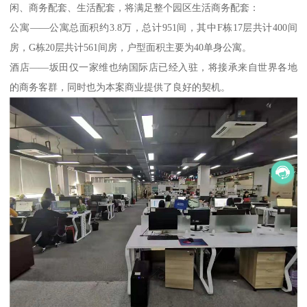
闲、商务配套、生活配套，将满足整个园区生活商务配套：
公寓——公寓总面积约3.8万，总计951间，其中F栋17层共计400间
房，G栋20层共计561间房，户型面积主要为40单身公寓。
酒店——坂田仅一家维也纳国际店已经入驻，将接承来自世界各地
的商务客群，同时也为本案商业提供了良好的契机。