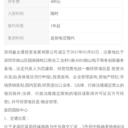
停车费
400元
入驻时间
随时
签约年限
1年起
看房时间
提前电话预约
深圳鑫企通投资发展有限公司成立于2015年03月02日，注册地位于
深圳市南山区园南路蛇口联合工业村G栋A603南山电子商务创新服务
基地，法定代表人为范建群。经营范围包括一般经营项目是:投资兴
办实业(具体项目另行申报);投资咨询、企业管理咨询;房地产经纪;市
场营销策划;国内贸易;经营进出口业务。(法律、行政法规规定禁止的
项目除外;法律、行政法规规定限制的项目须取得许可证后方可经
营).,许可经营项目是:物业管理。
坂田国际中心
1、交通位置：
位于龙岗区坂田环城南路与中兴路交汇处，5号环中线杨美地铁站B