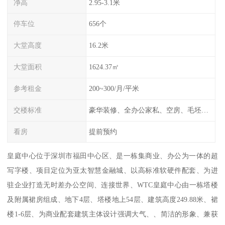
净高
2.95-3.1米
停车位
656个
大堂高度
16.2米
大堂面积
1624.37㎡
参考租金
200~300/月/平米
交楼标准
豪华装修、全办公家私、空房、毛坯、任选
看房
提前预约
皇庭中心位于深圳市福田中心区、是一栋集商业、办公为一体的超
写字楼、项目定位为亚太智慧金融城、以高标准软硬件配套、为进
驻企业打造无时差办公空间、连接世界、WTC皇庭中心由一栋塔楼
及附属裙房组成、地下4层、塔楼地上54层、建筑高度249.88米、裙
楼1-6层、为商业配套建筑主体设计强调大气、、简洁的形象、兼获